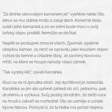
"Za tímhle obrovským kamenem je!" vykřikne náhle Oto,
lehce se mu stáhne hrdlo a zatají dech. Konečně štolu
uvidí i jeho kamarádi a on se snimi bude moci o svůj
loňský objev podělit. Nemůže se dočkat.
Napětí se postupně zmocní všech. Zpomalí, opatrně
obejdou kámen, za nímž se opravdu jako kouzlem objeví
vchod do temné a chladné štoly. Je zavřený kovovou
mříží, na které se houpe narezlý visací zámek.
"Tak vyndej klíč," zavelí Karolínka.
Kluci se na ni zprudka otočí. Její dychtivost je zaskočila.
Karolínka se jim ale upřeně zahledí do očí, jednomu, pak
druhému a vyčkává. Svůj postoj stvrdí tím, že zkříží ruce
na hrudi a zatváří se rozhodně. Oto se usměje a uznale
kývne hlavou. Pomyslí si, že ta holka má pořád stejnou