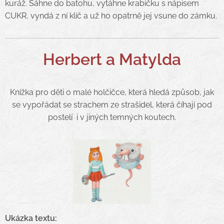
kuráž. Sáhne do batohu, vytáhne krabičku s nápisem
CUKR, vyndá z ní klíč a už ho opatrně jej vsune do zámku.
Herbert a Matylda
Knížka pro děti o malé holčičce, která hledá způsob, jak
se vypořádat se strachem ze strašidel, která číhají pod
postelí i v jiných temných koutech.
Ukázka textu: