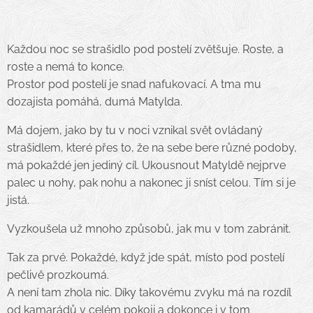
Každou noc se strašidlo pod postelí zvětšuje. Roste, a
roste a nemá to konce.
Prostor pod postelí je snad nafukovací. A tma mu
dozajista pomáhá, dumá Matylda.
Má dojem, jako by tu v noci vznikal svět ovládaný
strašidlem, které přes to, že na sebe bere různé podoby,
má pokaždé jen jediný cíl. Ukousnout Matyldě nejprve
palec u nohy, pak nohu a nakonec ji sníst celou. Tím si je
jistá.
Vyzkoušela už mnoho způsobů, jak mu v tom zabránit.
Tak za prvé. Pokaždé, když jde spát, místo pod postelí
pečlivě prozkoumá.
A není tam zhola nic. Díky takovému zvyku má na rozdíl
od kamarádů v celém pokoji a dokonce i v tom