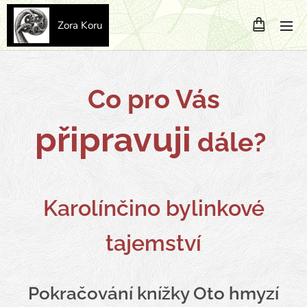
Zora Koru
Co pro Vás
připravuji
dále?
Karolínčino bylinkové
tajemství
Pokračování knížky Oto hmyzí