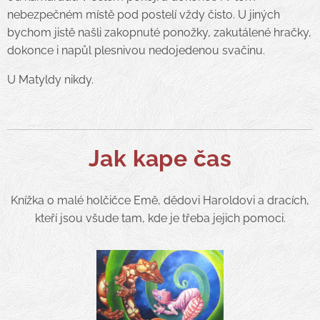
nebezpečném místě pod postelí vždy čisto. U jiných
bychom jistě našli zakopnuté ponožky, zakutálené hračky,
dokonce i napůl plesnivou nedojedenou svačinu.
U Matyldy nikdy.
Jak kape čas
Knížka o malé holčičce Emě, dědovi Haroldovi a dracích,
kteří jsou všude tam, kde je třeba jejich pomoci.