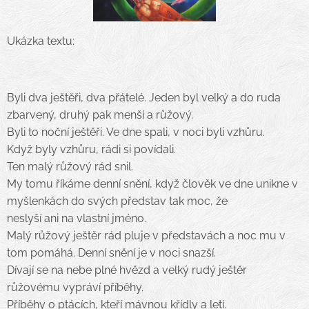
Ukázka textu:
Byli dva ještěři, dva přátelé. Jeden byl velký a do ruda
zbarvený, druhý pak menší a růžový.
Byli to noční ještěři. Ve dne spali, v noci byli vzhůru.
Když byly vzhůru, rádi si povídali.
Ten malý růžový rád snil.
My tomu říkáme denní snění, když člověk ve dne unikne v
myšlenkách do svých představ tak moc, že
neslyší ani na vlastní jméno.
Malý růžový ještěr rád pluje v představách a noc mu v
tom pomáhá. Denní snění je v noci snazší.
Dívají se na nebe plné hvězd a velký rudý ještěr
růžovému vypráví příběhy.
Příběhy o ptácích, kteří mávnou křídly a letí.