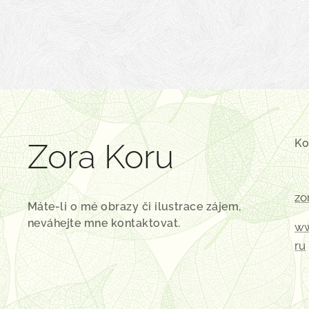
Ko
Zora Koru
zo
Máte-li o mé obrazy či ilustrace zájem,
neváhejte mne kontaktovat.
ww
ru