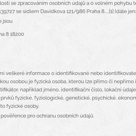
losti se zpracováním osobních údajů a o volném pohybu tě
39727 se sídlem Davídkova 121/986 Praha 8.....[1] (dále jen:
e jsou
ha 8 18200
mí veškeré informace o identifikované nebo identifikovate
ckou osobou je fyzická osoba, kterou lze přímo či nepřímo 
fikátor, například jméno, identifikační číslo, lokační údaje
h prvků fyzické, fyziologické, genetické, psychické, ekono
to fyzické osoby.
 pověřence pro ochranu osobních údajů.