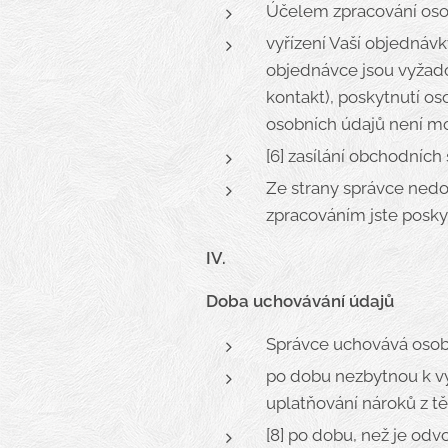
Účelem zpracování oso
vyřízení Vaší objednávk
objednávce jsou vyžado
kontakt), poskytnutí o
osobních údajů není mož
[6] zasílání obchodních
Ze strany správce nedo
zpracováním jste poskyt
IV.
Doba uchovávání údajů
Správce uchovává osob
po dobu nezbytnou k vý
uplatňování nároků z t
[8] po dobu, než je odv