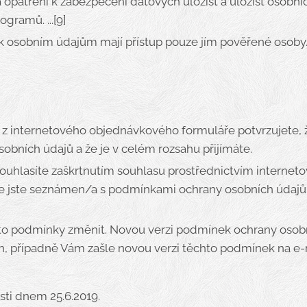
á opatření k zabezpečení datových úložišť a úložišť osobní
gramů. ...[9]
 k osobním údajům mají přístup pouze jím pověřené osoby
z internetového objednávkového formuláře potvrzujete, 
bních údajů a že je v celém rozsahu přijímáte.
uhlasíte zaškrtnutím souhlasu prostřednictvím interneto
že jste seznámen/a s podmínkami ochrany osobních údajů 
to podmínky změnit. Novou verzi podmínek ochrany osobn
h, případně Vám zašle novou verzi těchto podmínek na e-
ti dnem 25.6.2019.