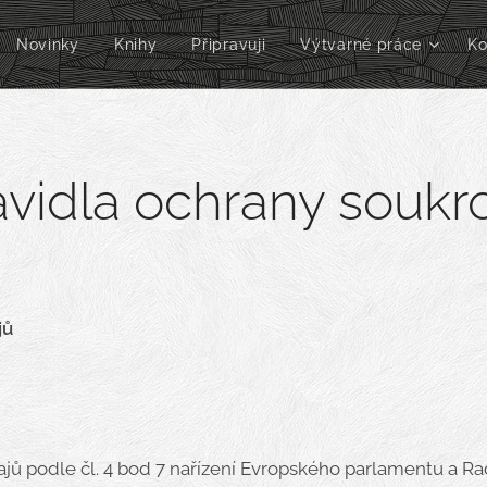
Novinky
Knihy
Připravuji
Výtvarné práce
Ko
avidla ochrany soukr
jů
ů podle čl. 4 bod 7 nařízení Evropského parlamentu a R