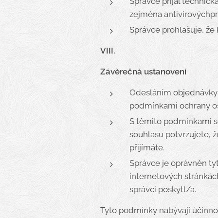
Správce přijal technick
zejména antivirovýchpro
Správce prohlašuje, že
VIII.
Závěrečná ustanovení
Odesláním objednávky 
podmínkami ochrany oso
S těmito podmínkami so
souhlasu potvrzujete, 
přijímáte.
Správce je oprávněn ty
internetových stránkác
správci poskytl/a.
Tyto podmínky nabývají účinnos