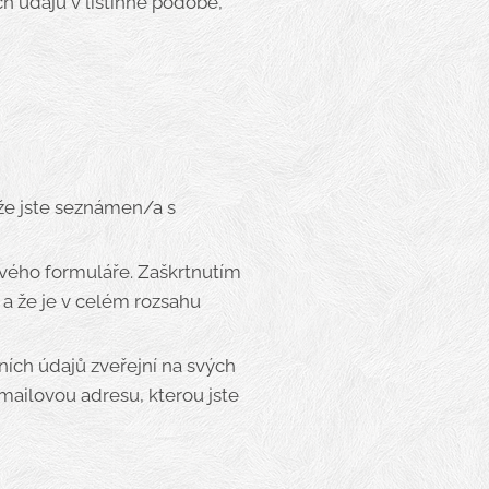
ch údajů v listinné podobě,
.
že jste seznámen/a s
vého formuláře. Zaškrtnutím
a že je v celém rozsahu
ích údajů zveřejní na svých
mailovou adresu, kterou jste