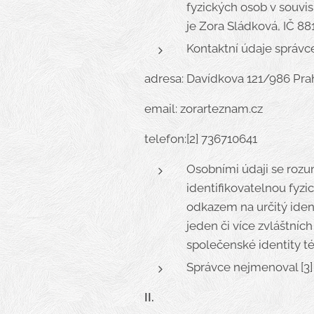
fyzických osob v souvis
je Zora Sládková, IČ 881
Kontaktní údaje správc
adresa: Davídkova 121/986 Pra
email: zorarteznam.cz
telefon:[2] 736710641
Osobními údaji se rozu
identifikovatelnou fyzi
odkazem na určitý identi
jeden či více zvláštníc
společenské identity té
Správce nejmenoval [3]
II.