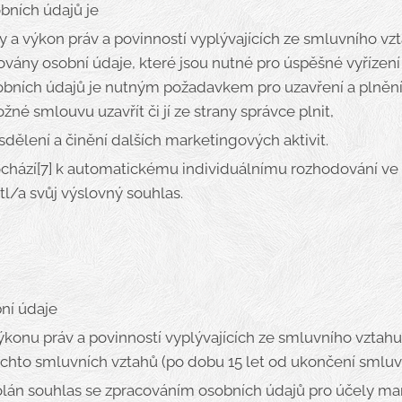
bních údajů je
y a výkon práv a povinností vyplývajících ze smluvního vz
vány osobní údaje, které jsou nutné pro úspěšné vyřízení
sobních údajů je nutným požadavkem pro uzavření a plnění
né smlouvu uzavřít či jí ze strany správce plnit,
 sdělení a činění dalších marketingových aktivit.
chází[7] k automatickému individuálnímu rozhodování ve
l/a svůj výslovný souhlas.
ní údaje
konu práv a povinností vyplývajících ze smluvního vztah
ěchto smluvních vztahů (po dobu 15 let od ukončení smluv
olán souhlas se zpracováním osobních údajů pro účely marke