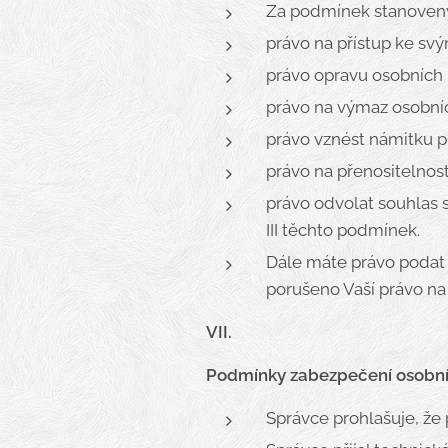
Za podmínek stanoven
právo na přístup ke sv
právo opravu osobních 
právo na výmaz osobníc
právo vznést námitku pr
právo na přenositelnost
právo odvolat souhlas 
III těchto podmínek.
Dále máte právo podat 
porušeno Vaší právo na
VII.
Podmínky zabezpečení osobní
Správce prohlašuje, že 