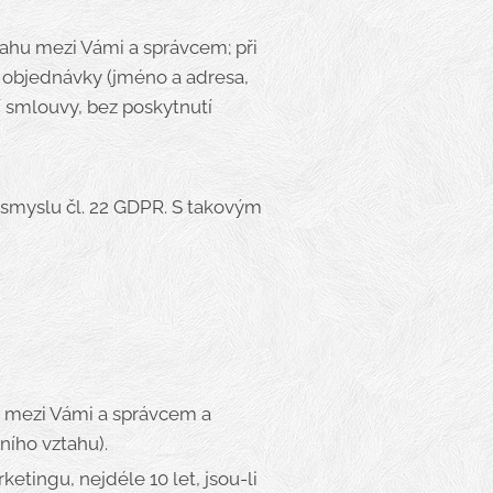
tahu mezi Vámi a správcem; při
 objednávky (jméno a adresa,
 smlouvy, bez poskytnutí
 smyslu čl. 22 GDPR. S takovým
u mezi Vámi a správcem a
ního vztahu).
tingu, nejdéle 10 let, jsou-li