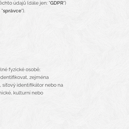
chto údajů (dále jen: "
GDPR
")
 "
správce
").
lné fyzické osobě;
identifikovat, zejména
, síťový identifikátor nebo na
mické, kulturní nebo