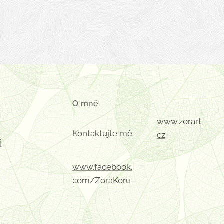
O mně
www.zorart.
Kontaktujte mě
cz
í
www.facebook.
com/ZoraKoru