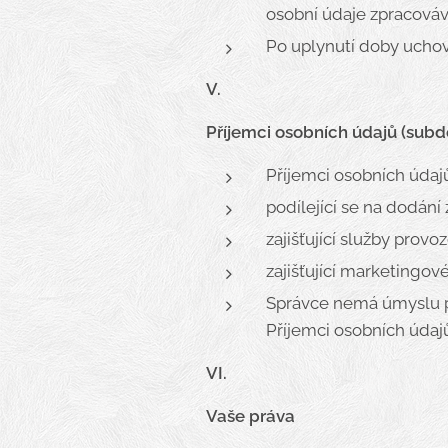
osobní údaje zpracováv
Po uplynutí doby uchov
V.
Příjemci osobních údajů (sub
Příjemci osobních údaj
podílející se na dodání
zajišťující služby prov
zajišťující marketingové
Správce nemá úmyslu p
Příjemci osobních údaj
VI.
Vaše práva