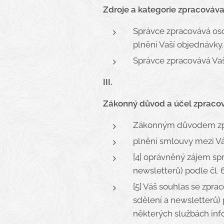
Zdroje a kategorie zpracováv
Správce zpracovává osob
plnění Vaší objednávky.
Správce zpracovává Vaše
III.
Zákonný důvod a účel zpracov
Zákonným důvodem zpr
plnění smlouvy mezi Vám
[4] oprávněný zájem sp
newsletterů) podle čl. 6
[5] Váš souhlas se zpr
sdělení a newsletterů) p
některých službách inf