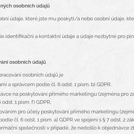
aných osobních údajů
ní údaje, které jste mu poskytl/a nebo osobní údaje, kte
 identifikační a kontaktní údaje a údaje nezbytné pro pl
ání osobních údajů
acování osobních údajů je
i a správcem podle čl. 6 odst. 1 písm. b) GDPR,
rávce na poskytování přímého marketingu (zejména pro za
 odst. 1 písm. f) GDPR,
acováním pro účely poskytování přímého marketingu (zejm
odle čl. 6 odst. 1 písm. a) GDPR ve spojení s § 7 odst. 2 zá
ormační společnosti v případě, že nedošlo k objednávce zb